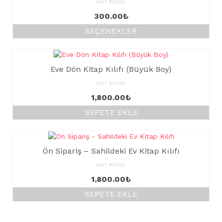
NOT RATED
300.00
₺
SEÇENEKLER
Bu
ürünün
birden
Eve Dön Kitap Kılıfı (Büyük Boy)
fazla
varyasyonu
NOT RATED
var.
1,800.00
₺
Seçenekler
SEPETE EKLE
ürün
sayfasından
seçilebilir
Ön Sipariş – Sahildeki Ev Kitap Kılıfı
NOT RATED
1,800.00
₺
SEPETE EKLE