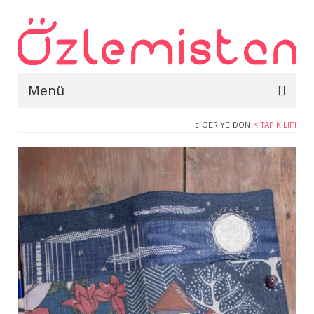
Menü
GERIYE DÖN
KITAP KILIFI
Ana Sayfa
Hakkımda
Portfolyo
Blog
İletişim
Mağaza
Sepet